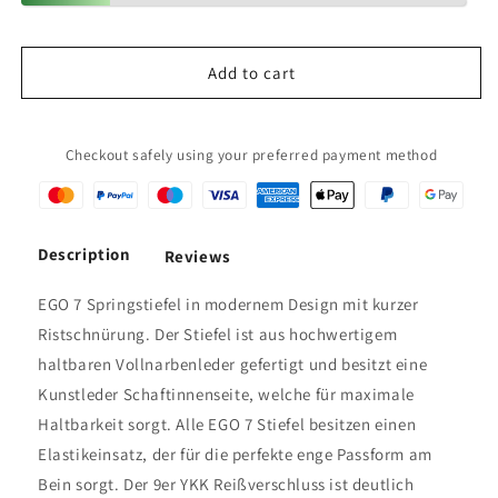
EGO
EGO
7
7
Springstiefel
Springstiefel
Add to cart
Orion
Orion
schwarz
schwarz
Herrengröße
Herrengröße
(43-
(43-
Checkout safely using your preferred payment method
45)
45)
Description
Reviews
EGO 7 Springstiefel in modernem Design mit kurzer
Ristschnürung. Der Stiefel ist aus hochwertigem
haltbaren Vollnarbenleder gefertigt und besitzt eine
Kunstleder Schaftinnenseite, welche für maximale
Haltbarkeit sorgt. Alle EGO 7 Stiefel besitzen einen
Elastikeinsatz, der für die perfekte enge Passform am
Bein sorgt. Der 9er YKK Reißverschluss ist deutlich