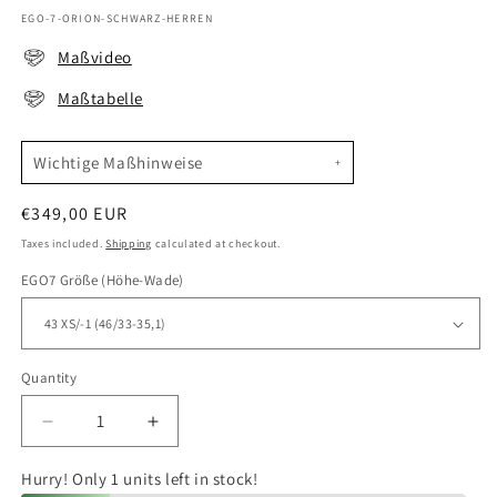
SKU:
EGO-7-ORION-SCHWARZ-HERREN
Maßvideo
Maßtabelle
Wichtige Maßhinweise
Regular
€349,00 EUR
price
Taxes included.
Shipping
calculated at checkout.
EGO7 Größe (Höhe-Wade)
Quantity
Quantity
Decrease
Increase
quantity
quantity
for
for
Hurry! Only 1 units left in stock!