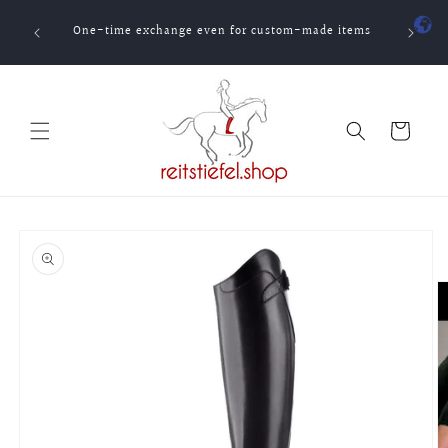
Skip to
t for
content
One-time exchange even for custom-made items
Cart
Skip to
product
information