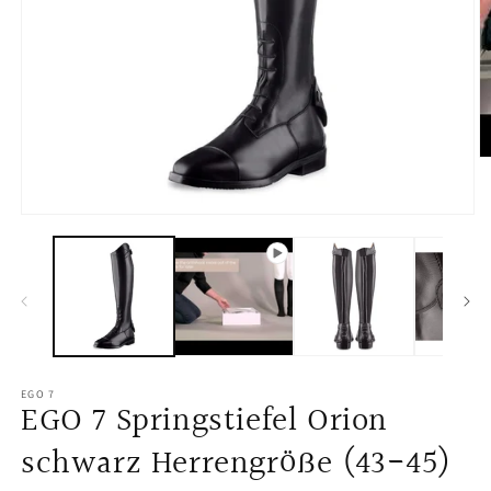
O
m
2
in
Open
m
media
1
in
modal
EGO 7
EGO 7 Springstiefel Orion
schwarz Herrengröße (43-45)