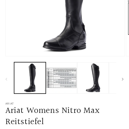
Open
O
media
m
1
2
in
in
modal
m
ARIAT
Ariat Womens Nitro Max
Reitstiefel