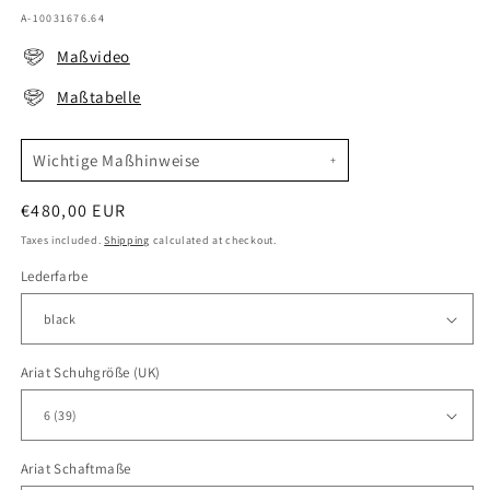
SKU:
A-10031676.64
Maßvideo
Maßtabelle
Wichtige Maßhinweise
Regular
€480,00 EUR
price
Taxes included.
Shipping
calculated at checkout.
Lederfarbe
Ariat Schuhgröße (UK)
Ariat Schaftmaße