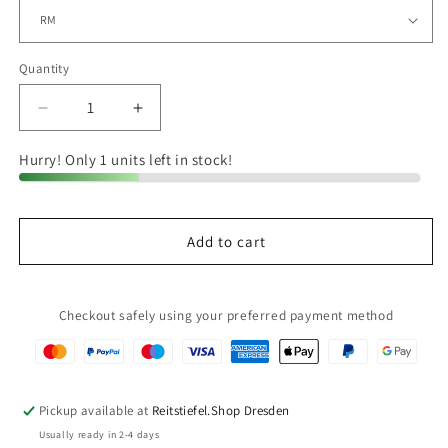
Quantity
Quantity
Decrease
Increase
quantity
quantity
for
for
Hurry! Only 1 units left in stock!
Ariat
Ariat
Womens
Womens
Nitro
Nitro
Add to cart
Max
Max
Reitstiefel
Reitstiefel
Checkout safely using your preferred payment method
Pickup available at
Reitstiefel.Shop Dresden
Usually ready in 2-4 days