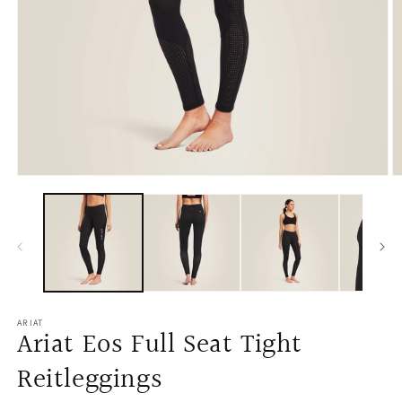
Open
O
media
m
1
2
in
in
modal
m
ARIAT
Ariat Eos Full Seat Tight
Reitleggings