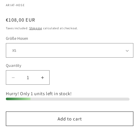
SKU:
ARIAT-HOSE
Regular
€108,00 EUR
price
Taxes included.
Shipping
calculated at checkout.
Größe Hosen
Quantity
Quantity
Decrease
Increase
quantity
quantity
for
for
Hurry! Only 1 units left in stock!
Ariat
Ariat
Eos
Eos
Full
Full
Add to cart
Seat
Seat
Tight
Tight
Reitleggings
Reitleggings