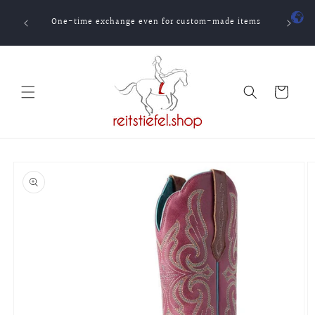
Skip to
t for
content
One-time exchange even for custom-made items
Cart
Skip to
product
information