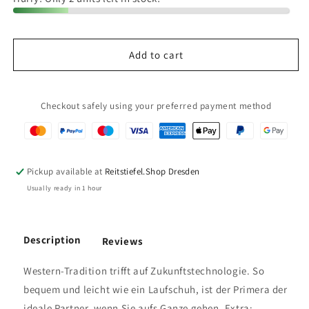
Ariat
Ariat
Damen
Damen
Westernstiefel
Westernstiefel
Add to cart
Primera
Primera
Stretch
Stretch
Fit
Fit
Checkout safely using your preferred payment method
Pickup available at
Reitstiefel.Shop Dresden
Usually ready in 1 hour
Description
Reviews
Western-Tradition trifft auf Zukunftstechnologie. So
bequem und leicht wie ein Laufschuh, ist der Primera der
ideale Partner, wenn Sie aufs Ganze gehen. Extra: