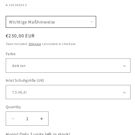
SKU:
A-10038304.3
Wichtige Maßhinweise
Regular
€230,00 EUR
price
Taxes included.
Shipping
calculated at checkout.
Farbe
Ariat Schuhgröße (UK)
Quantity
Quantity
Decrease
Increase
quantity
quantity
for
for
Hurry! Only 2 units left in stock!