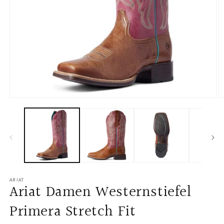
Open
O
media
m
1
2
in
in
modal
m
ARIAT
Ariat Damen Westernstiefel
Primera Stretch Fit