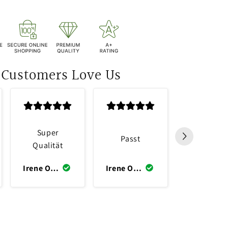
 Customers Love Us
Schnell
Super
Passt
Lieferun
Qualität
Super
Qualität
Irene Oppliger
Irene Oppliger
Julika Last-Jans
Sitzt wi
angegoss
Bein lieg
super a
Pferd.