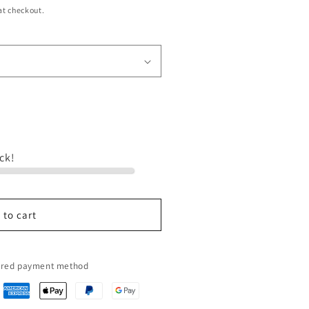
at checkout.
ock!
efel
 to cart
erred payment method