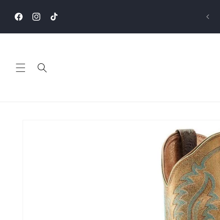
Skip to
content
Facebook
Instagram
TikTok
Skip to
product
information