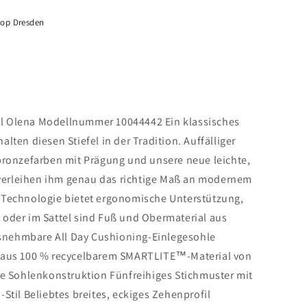
Shop Dresden
el Olena Modellnummer 10044442 Ein klassisches
alten diesen Stiefel in der Tradition. Auffälliger
 bronzefarben mit Prägung und unsere neue leichte,
verleihen ihm genau das richtige Maß an modernem
®-Technologie bietet ergonomische Unterstützung,
n oder im Sattel sind Fuß und Obermaterial aus
snehmbare All Day Cushioning-Einlegesohle
le aus 100 % recycelbarem SMARTLITE™-Material von
 Sohlenkonstruktion Fünfreihiges Stichmuster mit
-Stil Beliebtes breites, eckiges Zehenprofil