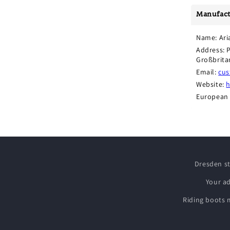
Manufact
Name: Ari
Address: 
Großbrita
Email: 
cus
Website: 
h
European 
Dresden s
Your a
Riding boots 