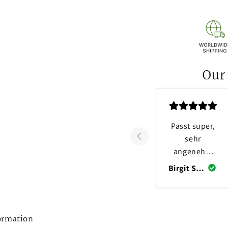
Our
Passt super,
sehr
angenehm
zu tragen.
Birgit Schütz
Größenbesch
reibung
passt
perfekt!
ormation