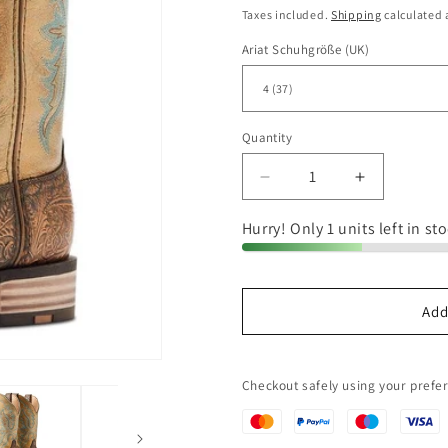
price
Taxes included.
Shipping
calculated 
Ariat Schuhgröße (UK)
Quantity
Quantity
Decrease
Increase
quantity
quantity
for
for
Hurry! Only 1 units left in st
Ariat
Ariat
Damen
Damen
Westernstiefel
Westernsti
Olena
Olena
Add
Checkout safely using your pref