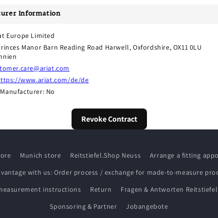
urer Information
at Europe Limited
Princes Manor Barn Reading Road Harwell, Oxfordshire, OX11 0LU 
nnien
tomer.care@ariat.com
ttps://www.ariat.com/de/de
Manufacturer: No
Revoke Contract
tore
Munich store
Reitstiefel.Shop Neuss
Arrange a fitting ap
dvantage with us: Order process / exchange for made-to-measure pro
measurement instructions
Return
Fragen & Antworten Reitstiefel
Sponsoring & Partner
Jobangebote