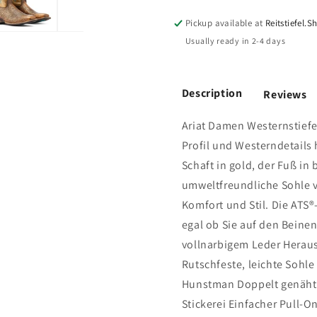
Pickup available at
Reitstiefel.
Usually ready in 2-4 days
Description
Reviews
Ariat Damen Westernstief
Profil und Westerndetails h
Schaft in gold, der Fuß in
umweltfreundliche Sohle 
Komfort und Stil. Die ATS
egal ob Sie auf den Beine
vollnarbigem Leder Herau
Rutschfeste, leichte Soh
Hunstman Doppelt genähte
Stickerei Einfacher Pull-On